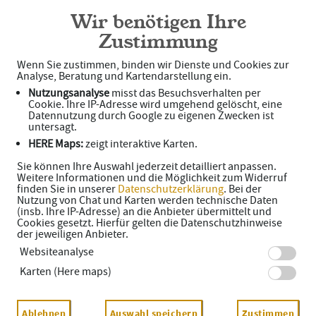
Stadt-Apotheke OHG
Wir benötigen Ihre
Zustimmung
Wenn Sie zustimmen, binden wir Dienste und Cookies zur
Haben Sie noch Fragen?
Analyse, Beratung und Kartendarstellung ein.
Nutzungsanalyse
misst das Besuchsverhalten per
Dann schreiben Sie uns einfach eine Nachricht oder rufen Sie uns
Cookie. Ihre IP-Adresse wird umgehend gelöscht, eine
Datennutzung durch Google zu eigenen Zwecken ist
direkt unter 08856 - 92330 an. Wir helfen Ihnen gerne weiter.
untersagt.
HERE Maps:
zeigt interaktive Karten.
Sie können Ihre Auswahl jederzeit detailliert anpassen.
Ihre Daten
Weitere Informationen und die Möglichkeit zum Widerruf
finden Sie in unserer
Datenschutzerklärung
. Bei der
Vorname*
Nutzung von Chat und Karten werden technische Daten
(insb. Ihre IP-Adresse) an die Anbieter übermittelt und
Cookies gesetzt. Hierfür gelten die Datenschutzhinweise
der jeweiligen Anbieter.
Websiteanalyse
Name*
Karten (Here maps)
E-Mail*
Ablehnen
Auswahl speichern
Zustimmen