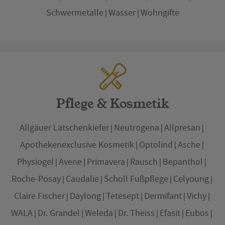
Schwermetalle
Wasser
Wohngifte
Pflege & Kosmetik
Allgäuer Latschenkiefer
Neutrogena
Allpresan
Apothekenexclusive Kosmetik
Optolind
Asche
Physiogel
Avene
Primavera
Rausch
Bepanthol
Roche-Posay
Caudalie
Scholl Fußpflege
Celyoung
Claire Fischer
Daylong
Tetesept
Dermifant
Vichy
WALA
Dr. Grandel
Weleda
Dr. Theiss
Efasit
Eubos