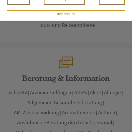
Pari Service Apotheke
Reiseapotheke
Impressum
Sportler Apotheke
Versandapotheke
Haus- und Reiseapotheke
Beratung & Information
Aids/HIV
Arzneimittelfragen
ADHS
Akne
Allergie
Allgemeine Gesundheitsberatung
AM-Wechselwirkung
Aromatherapie
Asthma
Ausführliche Beratung durch Fachpersonal