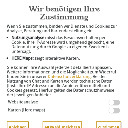
Stadt-Apotheke OHG
Wir benötigen Ihre
Zustimmung
Wenn Sie zustimmen, binden wir Dienste und Cookies zur
Unsere Serviceleistungen
Analyse, Beratung und Kartendarstellung ein.
Nutzungsanalyse
misst das Besuchsverhalten per
Cookie. Ihre IP-Adresse wird umgehend gelöscht, eine
Wir sprechen
Deutsch
,
Englisch
und
Spanisch
.
Datennutzung durch Google zu eigenen Zwecken ist
untersagt.
HERE Maps:
zeigt interaktive Karten.
Sie können Ihre Auswahl jederzeit detailliert anpassen.
Weitere Informationen und die Möglichkeit zum Widerruf
finden Sie in unserer
Datenschutzerklärung
. Bei der
Nutzung von Chat und Karten werden technische Daten
(insb. Ihre IP-Adresse) an die Anbieter übermittelt und
Schwerpunkte
Cookies gesetzt. Hierfür gelten die Datenschutzhinweise
der jeweiligen Anbieter.
Websiteanalyse
Diabetes-Schwerpunktapotheke
Karten (Here maps)
Homöopathische Hausapotheke
Homöopathische Haus- und Reiseapotheke
Ablehnen
Auswahl speichern
Zustimmen