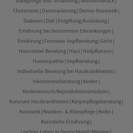
Babypflege und -ernährung
Bluthochdruck
Cholesterin
Darmsanierung
Dermo-Kosmetik
Diabetes
Diät
Entgiftung/Ausleitung
Ernährung bei bestimmten Erkrankungen
Ernährung
Fernreise-Impfberatung
Gicht
Hausmittel-Beratung
Haut
Heilpflanzen
Homöopathie
Impfberatung
Individuelle Beratung bei Hautkrankheiten
Inkontinenzberatung
Kinder
Kinderwunsch/Reproduktionsmedizin
Koronare Herzkrankheiten
Körperpflegeberatung
Kosmetik
Kranken- & Altenpflege
Krebs
Künstliche Ernährung
Leichter Leben in Deutschland
Migräne